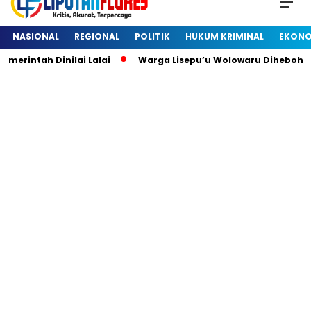
NASIONAL
REGIONAL
POLITIK
HUKUM KRIMINAL
EKONO
ntah Dinilai Lalai
Warga Lisepu’u Wolowaru Dihebohkan 