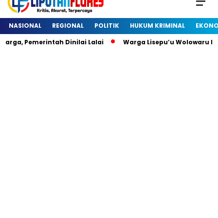
NASIONAL
REGIONAL
POLITIK
HUKUM KRIMINAL
EKONO
, Pemerintah Dinilai Lalai
Warga Lisepu’u Wolowaru Dihe