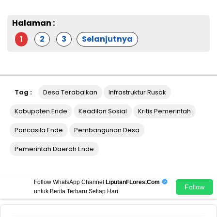
Halaman :
1
2
3
Selanjutnya
Tag :
Desa Terabaikan
Infrastruktur Rusak
Kabupaten Ende
Keadilan Sosial
Kritis Pemerintah
Pancasila Ende
Pembangunan Desa
Pemerintah Daerah Ende
Follow WhatsApp Channel
LiputanFLores.Com
Follow
untuk Berita Terbaru Setiap Hari