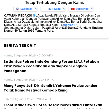
Tetap Terhubung Dengan Kami:
Laporkan
Ikuti Kami
Subscribe
CATATAN REDAKSI
:
Apabila Ada Pihak Yang Merasa Dirugikan Dan
/Atau Keberatan Dengan Penayangan Artikel Dan /Atau Berita Tersebut
Diatas, Anda Dapat Mengirimkan Artikel Dan /Atau Berita Berisi Sanggahan
Dan /Atau Koreksi Kepada Redaksi Kami
,
Laporkan
Sebagaimana Diatur Dalam
Pasal (1) Ayat (11) Dan (12) Undang-Undang
Nomor 40 Tahun 1999 Tentang Pers.
BERITA TERKAIT
Kamis, 6 Agustus 2026 - 21:00 WITA
Satlantas Polres Ende Gandeng Forum LLAJ, Petakan
Titik Rawan Kecelakaan dan Siapkan Langkah
Pencegahan
Kamis, 6 Agustus 2026 - 20:45 WITA
Riung Punya Jati Diri Sendiri, Yohanes Paulus Lendes
Tolak Nama Festival Komodo Riung
Senin, 3 Agustus 2026 - 20:51 WITA
Front Mahasiswa Flores Desak Polres Sikka Tuntaskan