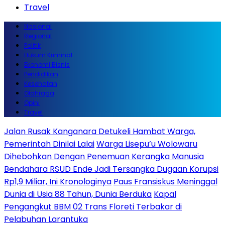
Travel
Nasional
Regional
Politik
Hukum Kriminal
Ekonomi Bisnis
Pendidikan
Kesehatan
Olahraga
Opini
Travel
Jalan Rusak Kanganara Detukeli Hambat Warga,
Pemerintah Dinilai Lalai
Warga Lisepu’u Wolowaru
Dihebohkan Dengan Penemuan Kerangka Manusia
Bendahara RSUD Ende Jadi Tersangka Dugaan Korupsi
Rp1,9 Miliar, Ini Kronologinya
Paus Fransiskus Meninggal
Dunia di Usia 88 Tahun, Dunia Berduka
Kapal
Pengangkut BBM 02 Trans Floreti Terbakar di
Pelabuhan Larantuka