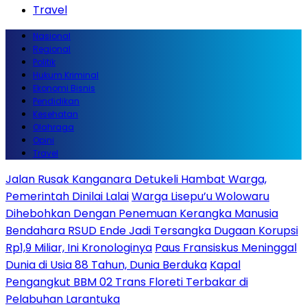
Travel
Nasional
Regional
Politik
Hukum Kriminal
Ekonomi Bisnis
Pendidikan
Kesehatan
Olahraga
Opini
Travel
Jalan Rusak Kanganara Detukeli Hambat Warga,
Pemerintah Dinilai Lalai
Warga Lisepu’u Wolowaru
Dihebohkan Dengan Penemuan Kerangka Manusia
Bendahara RSUD Ende Jadi Tersangka Dugaan Korupsi
Rp1,9 Miliar, Ini Kronologinya
Paus Fransiskus Meninggal
Dunia di Usia 88 Tahun, Dunia Berduka
Kapal
Pengangkut BBM 02 Trans Floreti Terbakar di
Pelabuhan Larantuka