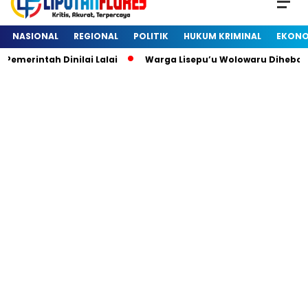
NASIONAL
REGIONAL
POLITIK
HUKUM KRIMINAL
EKONO
rintah Dinilai Lalai
Warga Lisepu’u Wolowaru Dihebohka