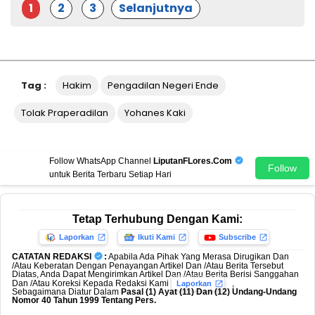
1
2
3
Selanjutnya
Tag :
Hakim
Pengadilan Negeri Ende
Tolak Praperadilan
Yohanes Kaki
Follow WhatsApp Channel
LiputanFLores.Com
Follow
untuk Berita Terbaru Setiap Hari
Tetap Terhubung Dengan Kami:
Laporkan
Ikuti Kami
Subscribe
CATATAN REDAKSI
:
Apabila Ada Pihak Yang Merasa Dirugikan Dan
/Atau Keberatan Dengan Penayangan Artikel Dan /Atau Berita Tersebut
Diatas, Anda Dapat Mengirimkan Artikel Dan /Atau Berita Berisi Sanggahan
Dan /Atau Koreksi Kepada Redaksi Kami
,
Laporkan
Sebagaimana Diatur Dalam
Pasal (1) Ayat (11) Dan (12) Undang-Undang
Nomor 40 Tahun 1999 Tentang Pers.