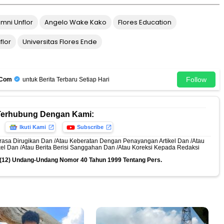
umni Unflor
Angelo Wake Kako
Flores Education
flor
Universitas Flores Ende
Follow
.Com
untuk Berita Terbaru Setiap Hari
Terhubung Dengan Kami:
Ikuti Kami
Subscribe
rasa Dirugikan Dan /Atau Keberatan Dengan Penayangan Artikel Dan /Atau
ikel Dan /Atau Berita Berisi Sanggahan Dan /Atau Koreksi Kepada Redaksi
n (12) Undang-Undang Nomor 40 Tahun 1999 Tentang Pers.