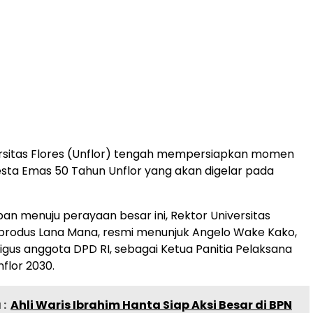
rsitas Flores (Unflor) tengah mempersiapkan momen
esta Emas 50 Tahun Unflor yang akan digelar pada
an menuju perayaan besar ini, Rektor Universitas
ilibrodus Lana Mana, resmi menunjuk Angelo Wake Kako,
igus anggota DPD RI, sebagai Ketua Panitia Pelaksana
flor 2030.
:
Ahli Waris Ibrahim Hanta Siap Aksi Besar di BPN