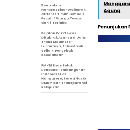
Manggarai
Bentrokan
Narasaosina-Waiburak
Agung
di Flores Timur Kembali
Pecah, 1 Warga Tewas
dan 3 Terluka
Penunjukan R
Pejalan Kaki Tewas
Ditabrak Avanza di Jalan
Trans Maumere-
Larantuka, Polisi Masih
Selidiki Penyebab
Kecelakaan
PMKRI Ende Tolak
Rencana Pembangunan
Indomaret di
Nangaroro, Soroti Nasib
UMKM dan Transparansi
Kebijakan