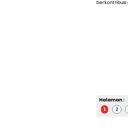
berkontribusi
Halaman :
1
2