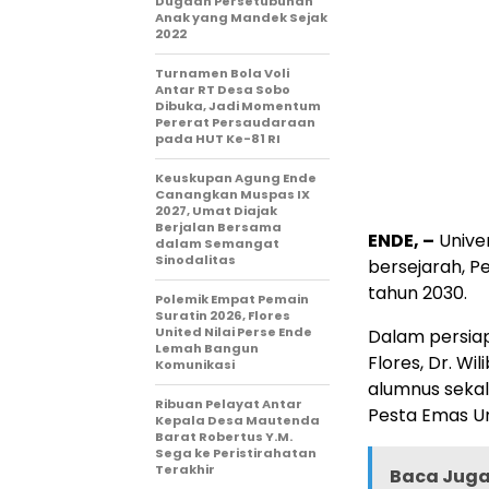
Dugaan Persetubuhan
Anak yang Mandek Sejak
2022
Turnamen Bola Voli
Antar RT Desa Sobo
Dibuka, Jadi Momentum
Pererat Persaudaraan
pada HUT Ke-81 RI
Keuskupan Agung Ende
Canangkan Muspas IX
2027, Umat Diajak
Berjalan Bersama
ENDE, –
Unive
dalam Semangat
Sinodalitas
bersejarah, P
tahun 2030.
Polemik Empat Pemain
Suratin 2026, Flores
United Nilai Perse Ende
Dalam persiap
Lemah Bangun
Flores, Dr. W
Komunikasi
alumnus sekal
Ribuan Pelayat Antar
Pesta Emas Un
Kepala Desa Mautenda
Barat Robertus Y.M.
Sega ke Peristirahatan
Terakhir
Baca Juga 