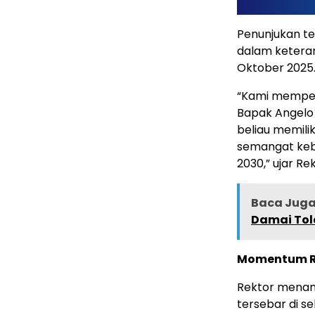
Penunjukan te
dalam keteran
Oktober 2025
“Kami memper
Bapak Angelo 
beliau memili
semangat keb
2030,” ujar Rek
Baca Juga 
Damai Tol
Momentum Re
Rektor menamb
tersebar di s