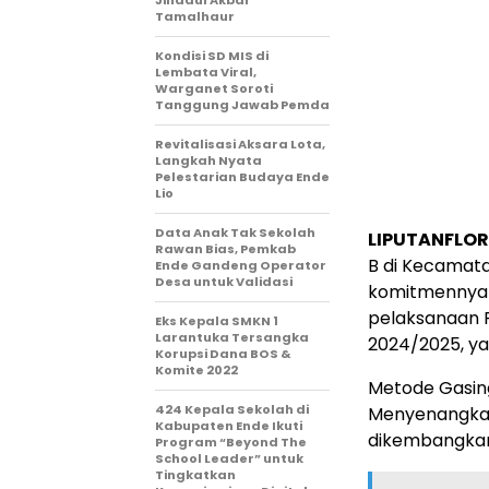
Jihadul Akbar
Tamalhaur
Kondisi SD MIS di
Lembata Viral,
Warganet Soroti
Tanggung Jawab Pemda
Revitalisasi Aksara Lota,
Langkah Nyata
Pelestarian Budaya Ende
Lio
Data Anak Tak Sekolah
LIPUTANFLOR
Rawan Bias, Pemkab
B di Kecamata
Ende Gandeng Operator
Desa untuk Validasi
komitmennya 
pelaksanaan 
Eks Kepala SMKN 1
Larantuka Tersangka
2024/2025, ya
Korupsi Dana BOS &
Komite 2022
Metode Gasing
424 Kepala Sekolah di
Menyenangkan
Kabupaten Ende Ikuti
dikembangkan 
Program “Beyond The
School Leader” untuk
Tingkatkan