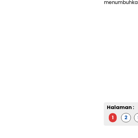
menumbuhkan 
Halaman :
1
2