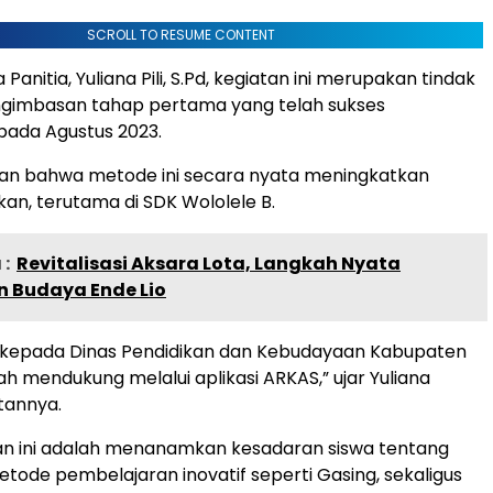
SCROLL TO RESUME CONTENT
Panitia, Yuliana Pili, S.Pd, kegiatan ini merupakan tindak
engimbasan tahap pertama yang telah sukses
pada Agustus 2023.
an bahwa metode ini secara nyata meningkatkan
kan, terutama di SDK Wololele B.
:
Revitalisasi Aksara Lota, Langkah Nyata
n Budaya Ende Lio
h kepada Dinas Pendidikan dan Kebudayaan Kabupaten
ah mendukung melalui aplikasi ARKAS,” ujar Yuliana
tannya.
an ini adalah menanamkan kesadaran siswa tentang
tode pembelajaran inovatif seperti Gasing, sekaligus