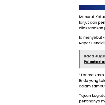
Menurut Ketua 
lanjut dari p
dilaksanakan 
Ia menyebutk
Rapor Pendidi
Baca Juga 
Pelestaria
“Terima kasi
Ende yang tel
dalam sambu
Tujuan kegiat
pentingnya me