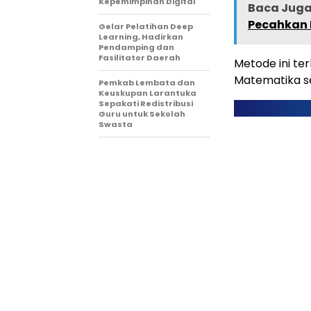
Kepemimpinan Digital
Baca Juga 
Pecahkan 
Gelar Pelatihan Deep
Learning, Hadirkan
Pendamping dan
Fasilitator Daerah
Metode ini te
Matematika se
Pemkab Lembata dan
Keuskupan Larantuka
Sepakati Redistribusi
Guru untuk Sekolah
Swasta